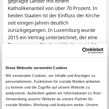
geprägte Länder mit einem
Katholikenanteil von über 70 Prozent. In
beiden Staaten ist der Einfluss der Kirche
seit einigen Jahren deutlich
zurückgegangen. In Luxemburg wurde
2015 ein Vertrag unterzeichnet, der eine
Trennung von Staat und Kirche vorsieht.
In Belgien zahlt hingegen der Staat
weiter die Gehälter der Geistlichen aller
Regionsgemeinschaften. Im Königreich
Diese Webseite verwendet Cookies
haben zudem mehrere
Wir verwenden Cookies, um Inhalte und Anzeigen zu
Missbrauchsskandale den Ruf der
personalisieren, Funktionen für soziale Medien anbieten
zu können und die Zugriffe auf unsere Website zu
katholischen Kirche schwer beschädigt.
analysieren. Außerdem geben wir Informationen zu Ihrer
Verwendung unserer Website an unsere Partner für
Für Franziskus ist es die zweite
soziale Medien, Werbung und Analysen weiter. Unsere
Auslandsreise in diesem Jahr. Zuvor steht