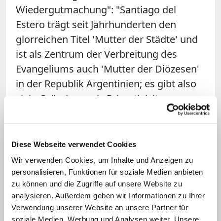
Wiedergutmachung": "Santiago del
Estero trägt seit Jahrhunderten den
glorreichen Titel 'Mutter der Städte' und
ist als Zentrum der Verbreitung des
Evangeliums auch 'Mutter der Diözesen'
in der Republik Argentinien; es gibt also
viele Gründe, es als Primatialsitz zu
ehren."
Nur auf dem Papier eine junge
Diese Webseite verwendet Cookies
Diözese
Wir verwenden Cookies, um Inhalte und Anzeigen zu
personalisieren, Funktionen für soziale Medien anbieten
Papst Pius V. hatte im Jahr 1570 mit der
zu können und die Zugriffe auf unsere Website zu
Bulle "Super specula militantis Ecclesiae"
analysieren. Außerdem geben wir Informationen zu Ihrer
Verwendung unserer Website an unsere Partner für
die Diözese Tucumán mit Sitz in Santiago
soziale Medien, Werbung und Analysen weiter. Unsere