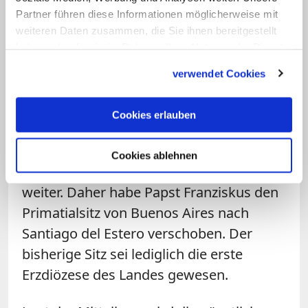
del Estero gegründet. Die jetzige
Partner führen diese Informationen möglicherweise mit
Erzdiözese Santiago del Estero wurde
weiteren Daten zusammen, die Sie ihnen bereitgestellt
zwar erst 1907 als Bistum aus Gebieten
haben oder die sie im Rahmen Ihrer Nutzung der Dienste
gesammelt haben.
des Bistums Tucumán errichtet. Sie sei
verwendet Cookies
aber der Ort, "wo das Evangelium des
Herrn zum ersten Mal mit der Stimme
Cookies erlauben
eines Nachfolgers der Apostel in diesem
Land, dessen Zukunft Argentinien sein
Cookies ablehnen
würde, erklang", so die Erzbischöfe
weiter. Daher habe Papst Franziskus den
Primatialsitz von Buenos Aires nach
Santiago del Estero verschoben. Der
bisherige Sitz sei lediglich die erste
Erzdiözese des Landes gewesen.