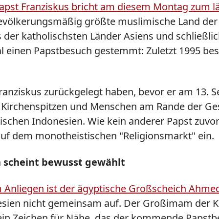
apst Franziskus bricht am diesem Montag zum lä
evölkerungsmäßig größte muslimische Land der 
s der katholischsten Länder Asiens und schließli
al einen Papstbesuch gestemmt: Zuletzt 1995 bes
Franziskus zurückgelegt haben, bevor er am 13.
 Kirchenspitzen und Menschen am Rande der Ges
schen Indonesien. Wie kein anderer Papst zuvor s
auf dem monotheistischen "Religionsmarkt" ein.
n scheint bewusst gewählt
 Anliegen ist der ägyptische Großscheich Ahmed
onesien nicht gemeinsam auf. Der Großimam der K
ein Zeichen für Nähe, das der kommende Papstbe