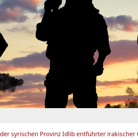
 der syrischen Provinz Idlib entführter irakischer