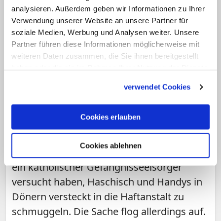
analysieren. Außerdem geben wir Informationen zu Ihrer
Verwendung unserer Website an unsere Partner für
soziale Medien, Werbung und Analysen weiter. Unsere
Partner führen diese Informationen möglicherweise mit
weiteren Daten zusammen, die Sie ihnen bereitgestellt
haben oder die sie im Rahmen Ihrer Nutzung der Dienste
Bistum Aachen hat Pastoralreferenten
gesammelt haben.
verwendet Cookies
"unwiderruflich freigestellt"
Im Döner: Katholischer Seelsorger
wollte Drogen in JVA schmuggeln
Cookies erlauben
In diesen Dönern war definitiv zu viel drin:
Cookies ablehnen
Im nordrhein-westfälischen Heinsberg soll
ein katholischer Gefängnisseelsorger
versucht haben, Haschisch und Handys in
Dönern versteckt in die Haftanstalt zu
schmuggeln. Die Sache flog allerdings auf.