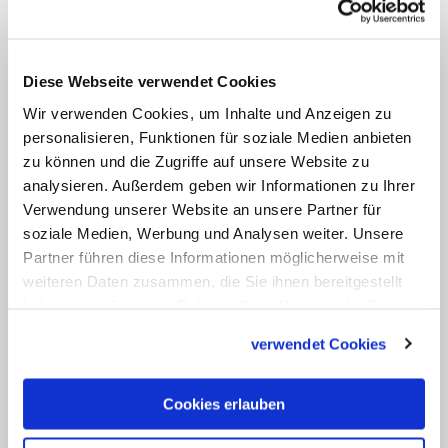
November. An dem Tag plant der
Betroffenenrat Aachen zusammen mit elf
katholischen Verbänden eine
Diese Webseite verwendet Cookies
Demonstration auf dem Münsterplatz in
Wir verwenden Cookies, um Inhalte und Anzeigen zu
Aachen. (KNA)
personalisieren, Funktionen für soziale Medien anbieten
zu können und die Zugriffe auf unsere Website zu
analysieren. Außerdem geben wir Informationen zu Ihrer
Verwendung unserer Website an unsere Partner für
soziale Medien, Werbung und Analysen weiter. Unsere
Partner führen diese Informationen möglicherweise mit
weiteren Daten zusammen, die Sie ihnen bereitgestellt
haben oder die sie im Rahmen Ihrer Nutzung der Dienste
gesammelt haben.
verwendet Cookies
Cookies erlauben
THEMA