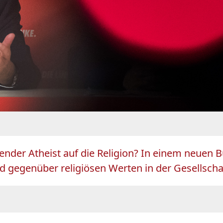
nder Atheist auf die Religion? In einem neuen Bu
 gegenüber religiösen Werten in der Gesellscha