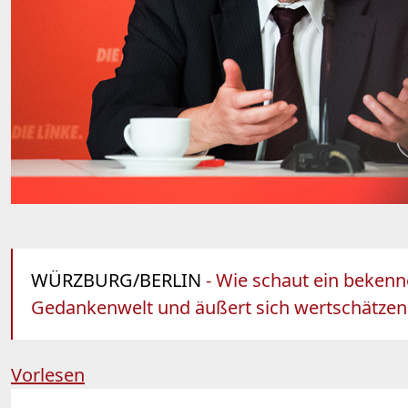
WÜRZBURG/BERLIN
- Wie schaut ein bekenne
Gedankenwelt und äußert sich wertschätzend
Vorlesen