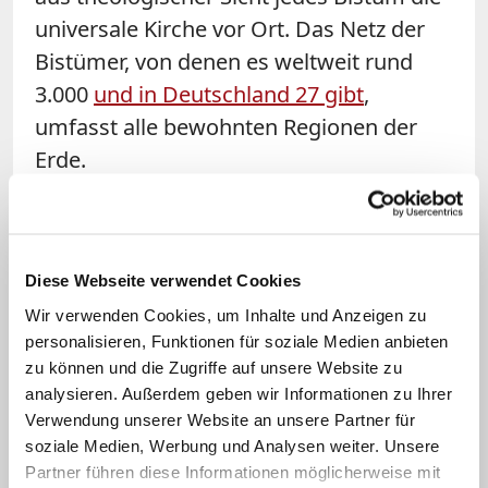
universale Kirche vor Ort. Das Netz der
Bistümer, von denen es weltweit rund
3.000
und in Deutschland 27 gibt
,
umfasst alle bewohnten Regionen der
Erde.
In vielen Staaten haben sich die Bischöfe
zu
Bischofskonferenzen
zusammengeschlossen. Diese sollen der
Diese Webseite verwendet Cookies
Förderung gemeinsamer pastoraler
Wir verwenden Cookies, um Inhalte und Anzeigen zu
personalisieren, Funktionen für soziale Medien anbieten
Aufgaben, der Koordinierung der
zu können und die Zugriffe auf unsere Website zu
kirchlichen Arbeit und dem
analysieren. Außerdem geben wir Informationen zu Ihrer
gemeinsamen Erlass von
Verwendung unserer Website an unsere Partner für
Entscheidungen in dem jeweiligen Staat
soziale Medien, Werbung und Analysen weiter. Unsere
Partner führen diese Informationen möglicherweise mit
dienen.