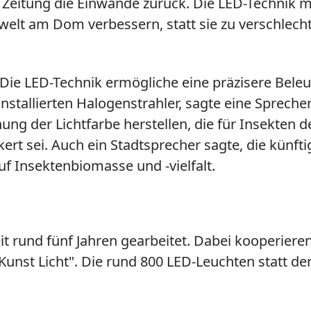
 Zeitung die Einwände zurück. Die LED-Technik m
erwelt am Dom verbessern, statt sie zu verschlec
 Die LED-Technik ermögliche eine präzisere Bele
installierten Halogenstrahler, sagte eine Sprech
g der Lichtfarbe herstellen, die für Insekten de
rt sei. Auch ein Stadtsprecher sagte, die künfti
f Insektenbiomasse und -vielfalt.
t rund fünf Jahren gearbeitet. Dabei kooperiere
Kunst Licht". Die rund 800 LED-Leuchten statt de