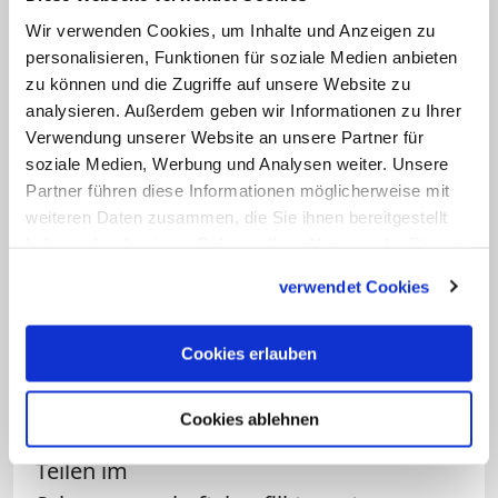
Wir verwenden Cookies, um Inhalte und Anzeigen zu
Die Evangelische Kirche in Deutschland
personalisieren, Funktionen für soziale Medien anbieten
hält sich bislang bedeckt. Ein Sprecher
zu können und die Zugriffe auf unsere Website zu
teilte auf Anfrage mit, dass man
analysieren. Außerdem geben wir Informationen zu Ihrer
üblicherweise keine Vorschläge für
Verwendung unserer Website an unsere Partner für
soziale Medien, Werbung und Analysen weiter. Unsere
Ämter in der Justiz kommentiere. In der
Partner führen diese Informationen möglicherweise mit
Debatte um
den Abtreibungsparagrafen
weiteren Daten zusammen, die Sie ihnen bereitgestellt
218
unterstützte die EKD im Dezember
haben oder die sie im Rahmen Ihrer Nutzung der Dienste
einen Vorstoß der alten Bundesregierung
gesammelt haben.
verwendet Cookies
zu einer Neuregelung. Die Kirche könne
die Grundentscheidung mittragen, den
Cookies erlauben
Schwangerschaftsabbruch auf Verlangen
der Frau nicht wie bisher im
Cookies ablehnen
Strafgesetzbuch, sondern in weiten
Teilen im