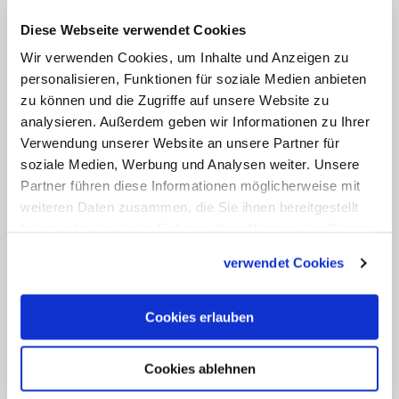
zudem künstlerisch mit sexuellem
Missbrauch und sexualisierter Gewalt
Diese Webseite verwendet Cookies
auseinander. Dafür wird der sogenannte
Wir verwenden Cookies, um Inhalte und Anzeigen zu
Schmerzpunkt, eine stilisierte
personalisieren, Funktionen für soziale Medien anbieten
zu können und die Zugriffe auf unsere Website zu
Schmerzdarstellung der Künstlerin
analysieren. Außerdem geben wir Informationen zu Ihrer
Susanne Wagner, an mehreren Kirchen
Verwendung unserer Website an unsere Partner für
und anderen Veranstaltungsorten
soziale Medien, Werbung und Analysen weiter. Unsere
angebracht. Er zeigt einen rot gesprühten
Partner führen diese Informationen möglicherweise mit
weiteren Daten zusammen, die Sie ihnen bereitgestellt
Punkt über einem Umhängekreuz und
haben oder die sie im Rahmen Ihrer Nutzung der Dienste
soll die Verantwortung der Institution
gesammelt haben.
verwendet Cookies
zeigen sowie zu Solidarität und zum
Handeln aufrufen.
Cookies erlauben
Rund 30.000 Dauerteilnehmende
erwartet
Cookies ablehnen