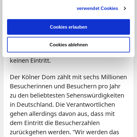
gesammelt haben.
Kirche kostet 15 Euro. Im Ausland sind
verwendet Cookies
Eintrittsgelder üblicher. So verlangt die
Sagrada Família in Barcelona 26 Euro, der
Cookies erlauben
Stephansdom in Wien 29 Euro. Die
bedeutendste Kirche des Katholizismus –
Cookies ablehnen
der Petersdom im Vatikan – kostet
keinen Eintritt.
Der Kölner Dom zählt mit sechs Millionen
Besucherinnen und Besuchern pro Jahr
zu den beliebtesten Sehenswürdigkeiten
in Deutschland. Die Verantwortlichen
gehen allerdings davon aus, dass mit
dem Eintritt die Besucherzahlen
zurückgehen werden. "Wir werden das