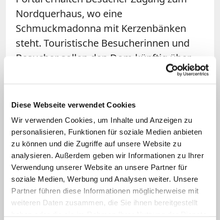
Nordquerhaus, wo eine
Schmuckmadonna mit Kerzenbänken
steht. Touristische Besucherinnen und
Besucher sollen den Dom künftig über
das Westportal betreten. Hier müssen sie
ein Ticket vorzeigen, das sie ab dem 15.
Juni auf der Internetseite des Kölner
Diese Webseite verwendet Cookies
Doms kaufen können.
Wir verwenden Cookies, um Inhalte und Anzeigen zu
personalisieren, Funktionen für soziale Medien anbieten
Eintrittsgelder im Ausland
zu können und die Zugriffe auf unsere Website zu
analysieren. Außerdem geben wir Informationen zu Ihrer
Verwendung unserer Website an unsere Partner für
In Deutschland sind die meisten Kirchen
soziale Medien, Werbung und Analysen weiter. Unsere
frei zugänglich.
Eine Ausnahme ist etwa
Partner führen diese Informationen möglicherweise mit
der Berliner Dom. Ein
weiteren Daten zusammen, die Sie ihnen bereitgestellt
Besichtigungsticket für die evangelische
haben oder die sie im Rahmen Ihrer Nutzung der Dienste