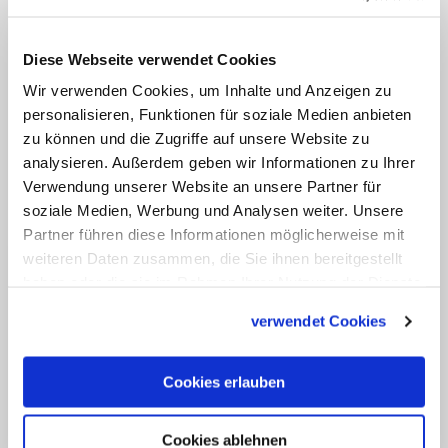
nach Frankreich
Es war bereits seit geraumer Zeit
Diese Webseite verwendet Cookies
spekuliert worden, nun bestätigt der
Wir verwenden Cookies, um Inhalte und Anzeigen zu
Vatikan: Die übernächste Apostolische
personalisieren, Funktionen für soziale Medien anbieten
Reise von Papst Leo XIV. führt ihn nach
zu können und die Zugriffe auf unsere Website zu
Frankreich. Auch ein erstes Ziel ist bekannt.
analysieren. Außerdem geben wir Informationen zu Ihrer
Verwendung unserer Website an unsere Partner für
soziale Medien, Werbung und Analysen weiter. Unsere
Partner führen diese Informationen möglicherweise mit
weiteren Daten zusammen, die Sie ihnen bereitgestellt
haben oder die sie im Rahmen Ihrer Nutzung der Dienste
gesammelt haben.
verwendet Cookies
Cookies erlauben
Cookies ablehnen
THEMA