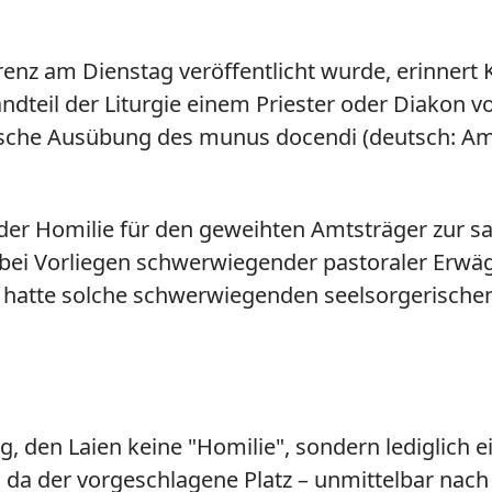
erenz am Dienstag veröffentlicht wurde, erinner
andteil der Liturgie einem Priester oder Diakon v
ezifische Ausübung des munus docendi (deutsch: A
 der Homilie für den geweihten Amtsträger zur s
ch bei Vorliegen schwerwiegender pastoraler Erwä
e hatte solche schwerwiegenden seelsorgerische
, den Laien keine "Homilie", sondern lediglich ei
ig, da der vorgeschlagene Platz – unmittelbar na