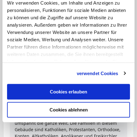
Wir verwenden Cookies, um Inhalte und Anzeigen zu
Weltbund nähere sich dem Gedenken an
personalisieren, Funktionen für soziale Medien anbieten
die Reformation im "Geiste der
zu können und die Zugriffe auf unsere Website zu
ökumenischen Zuverlässigkeit" an. Er sei
analysieren. Außerdem geben wir Informationen zu Ihrer
überzeugt, dass die gemeinsame Arbeit
Verwendung unserer Website an unsere Partner für
soziale Medien, Werbung und Analysen weiter. Unsere
für eine Versöhnung zwischen
Partner führen diese Informationen möglicherweise mit
Lutheranern und Katholiken zugleich
weiteren Daten zusammen, die Sie ihnen bereitgestellt
Gerechtigkeit, Frieden und Versöhnung
haben oder die sie im Rahmen Ihrer Nutzung der Dienste
in der Welt fördere.
gesammelt haben.
verwendet Cookies
Dossier Ökumene: Was verbindet? Was
Cookies erlauben
trennt?
Ein Haus mit vielen Wohnungen: So lässt sich -
Cookies ablehnen
vereinfacht - die Ökumene beschreiben. Das Haus,
das viele Kirchen und Gemeinschaften beherbergt,
umspannt die ganze Welt. Die Familien in diesem
Gebäude sind Katholiken, Protestanten, Orthodoxe,
Kopten, Altkatholiken, Anglikaner und Freikirchler.