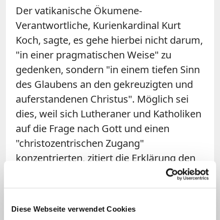
Der vatikanische Ökumene-
Verantwortliche, Kurienkardinal Kurt
Koch, sagte, es gehe hierbei nicht darum,
"in einer pragmatischen Weise" zu
gedenken, sondern "in einem tiefen Sinn
des Glaubens an den gekreuzigten und
auferstandenen Christus". Möglich sei
dies, weil sich Lutheraner und Katholiken
auf die Frage nach Gott und einen
"christozentrischen Zugang"
konzentrierten, zitiert die Erklärung den
Präsidenten des Päpstlichen Rates für die
Einheit der Christen.
Diese Webseite verwendet Cookies
LWB-Generalsekretär Junge erklärte, der