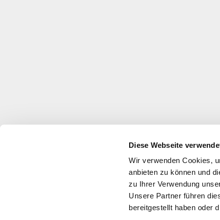
Diese Webseite verwende
Wir verwenden Cookies, um
anbieten zu können und di
zu Ihrer Verwendung unser
Unsere Partner führen die
bereitgestellt haben oder
Über uns
Jobs
Impressum
Datenschutz