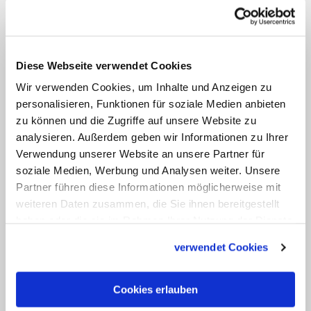
in Kalabrien hatte einen schwierigen Weg
in den Kapuzinerorden: gleich dreimal
trat er dem Bettelorden bei. Beim ersten
Anlauf mit 18 Jahren hatte er bereits nach
Diese Webseite verwendet Cookies
wenigen Monaten genug vom strengen
Wir verwenden Cookies, um Inhalte und Anzeigen zu
Ordensleben und ging wieder nach
personalisieren, Funktionen für soziale Medien anbieten
zu können und die Zugriffe auf unsere Website zu
Hause. Sein Onkel, ein Priester,
analysieren. Außerdem geben wir Informationen zu Ihrer
unterstützte ihn in auf den Weg zum
Verwendung unserer Website an unsere Partner für
Leben als Laie. Wiederum wenige Monate
soziale Medien, Werbung und Analysen weiter. Unsere
später versuchte Falcone es jedoch
Partner führen diese Informationen möglicherweise mit
weiteren Daten zusammen, die Sie ihnen bereitgestellt
erneut mit dem Ordensleben, nur um
haben oder die sie im Rahmen Ihrer Nutzung der Dienste
erneut davor zurückzuschrecken. Ende
gesammelt haben.
verwendet Cookies
des Jahres 1690 trat er dem Orden
schließlich nach reiflicher Prüfung zum
dritten und letzten Mal bei; er nahm den
Cookies erlauben