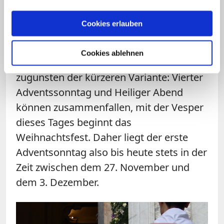
seinem Reich nicht einheitlich
gehandhabt wurde, verlangte der
Cookies erlauben
römisch-deutsche Kaiser Konrad II. (1027
bis 1039) eine Klärung. Eine von ihm
Cookies ablehnen
einberufene Synode entschied 1038
zugunsten der kürzeren Variante: Vierter
Adventssonntag und Heiliger Abend
können zusammenfallen, mit der Vesper
dieses Tages beginnt das
Weihnachtsfest. Daher liegt der erste
Adventsonntag also bis heute stets in der
Zeit zwischen dem 27. November und
dem 3. Dezember.