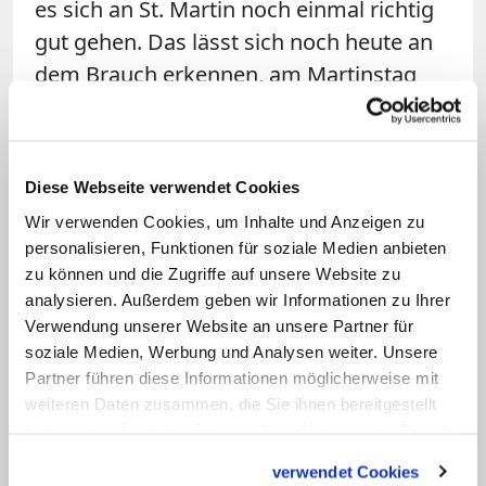
es sich an St. Martin noch einmal richtig
gut gehen. Das lässt sich noch heute an
dem Brauch erkennen, am Martinstag
ein Festessen wie die Martinsgans
einzunehmen.
Diese Webseite verwendet Cookies
Die genaue zeitliche Regelung des
Wir verwenden Cookies, um Inhalte und Anzeigen zu
Advents geht auf den sogenannten
personalisieren, Funktionen für soziale Medien anbieten
"Straßburger Adventsstreit" im elften
zu können und die Zugriffe auf unsere Website zu
Jahrhundert zurück. Damals ging es um
analysieren. Außerdem geben wir Informationen zu Ihrer
die Frage, was passiert, wenn der Heilige
Verwendung unserer Website an unsere Partner für
soziale Medien, Werbung und Analysen weiter. Unsere
Abend auf einen Sonntag fällt. Muss der
Partner führen diese Informationen möglicherweise mit
vierte Adventssonntag in diesem Fall eine
weiteren Daten zusammen, die Sie ihnen bereitgestellt
Woche zuvor gefeiert werden oder fällt er
haben oder die sie im Rahmen Ihrer Nutzung der Dienste
mit Heiligabend zusammen? Weil das in
gesammelt haben.
verwendet Cookies