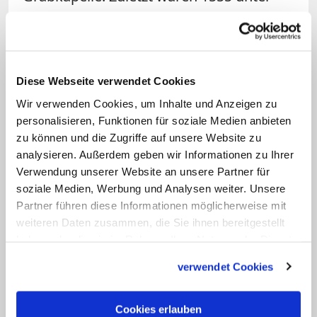
dem Franziskanerkustos Bonifatius von
Ragusa Arbeiten an dem Grab
vorgenommen worden.
Diese Webseite verwendet Cookies
Die im Mai begonnenen
Wir verwenden Cookies, um Inhalte und Anzeigen zu
Restaurierungsarbeiten an dem
personalisieren, Funktionen für soziale Medien anbieten
gemeinschaftlichen Besitz gelten als
zu können und die Zugriffe auf unsere Website zu
analysieren. Außerdem geben wir Informationen zu Ihrer
kleine Sensation. Frühere Bestrebungen
Verwendung unserer Website an unsere Partner für
scheiterten wiederholt an der Uneinigkeit
soziale Medien, Werbung und Analysen weiter. Unsere
der Kirchenvertreter.
Partner führen diese Informationen möglicherweise mit
weiteren Daten zusammen, die Sie ihnen bereitgestellt
Die
Grabkapelle
in ihrer gegenwärtigen
haben oder die sie im Rahmen Ihrer Nutzung der Dienste
gesammelt haben.
Form geht zurück auf das Jahr 1810. Drei
verwendet Cookies
Vorgängerbauten an derselben Stelle
wurden im Laufe der Geschichte zerstört.
Cookies erlauben