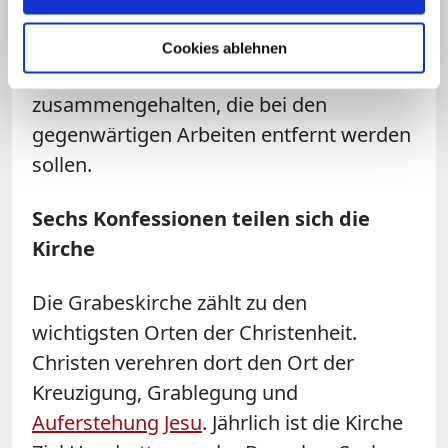
Um die Ädikula vor einem möglichen
Einsturz zu bewahren, werden ihre
Cookies ablehnen
Mauern seit 1947 mit Metallklammern
zusammengehalten, die bei den
gegenwärtigen Arbeiten entfernt werden
sollen.
Sechs Konfessionen teilen sich die
Kirche
Die
Grabeskirche
zählt zu den
wichtigsten Orten der Christenheit.
Christen verehren dort den Ort der
Kreuzigung, Grablegung und
Auferstehung Jesu
. Jährlich ist die Kirche