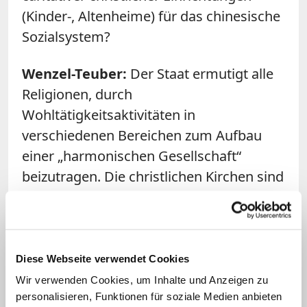
(Kinder-, Altenheime) für das chinesische
Sozialsystem?
Wenzel-Teuber:
Der Staat ermutigt alle
Religionen, durch
Wohltätigkeitsaktivitäten in
verschiedenen Bereichen zum Aufbau
einer „harmonischen Gesellschaft“
beizutragen. Die christlichen Kirchen sind
hier sehr aktiv, etwa in der Sorge für
Waisen, behinderte Menschen, HIV-
Infizierte, Obdachlose,
Katastrophenopfer, Schüler und
Diese Webseite verwendet Cookies
Studenten aus armen Familien etc. Viele
Wir verwenden Cookies, um Inhalte und Anzeigen zu
personalisieren, Funktionen für soziale Medien anbieten
katholische Diözesen haben ein Zentrum