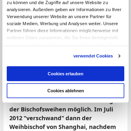
zu können und die Zugriffe auf unsere Website zu
für soziale Dienste. Da die Christen eine
analysieren. Außerdem geben wir Informationen zu Ihrer
kleine Minderheit in der Gesellschaft
Verwendung unserer Website an unsere Partner für
sind, können sie nicht flächendeckend
soziale Medien, Werbung und Analysen weiter. Unsere
Partner führen diese Informationen möglicherweise mit
Probleme der chinesischen Gesellschaft
weiteren Daten zusammen, die Sie ihnen bereitgestellt
lösen, aber Lösungsansätze bieten und
haben oder die sie im Rahmen Ihrer Nutzung der Dienste
ihr christliches Menschenbild durch
gesammelt haben.
verwendet Cookies
karitatives Engagement sichtbar machen.
Frage:
Noch vor einigen Jahren sah es
Cookies erlauben
so aus, als wäre eine Aussöhnung
zwischen Vatikan und
Cookies ablehnen
Kommunistischer Partei in der Frage
der Bischofsweihen möglich. Im Juli
2012 "verschwand" dann der
Weihbischof von Shanghai, nachdem