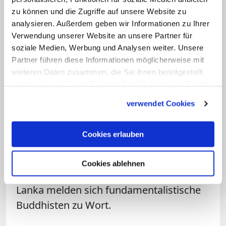
Ost-Timor bilden die Katholiken in Asien
zu können und die Zugriffe auf unsere Website zu
überall eine Minderheit. Aber so
analysieren. Außerdem geben wir Informationen zu Ihrer
Verwendung unserer Website an unsere Partner für
unterschiedlich ihre Lage zwischen dem
soziale Medien, Werbung und Analysen weiter. Unsere
Kaukasus und Korea, zwischen Japan und
Partner führen diese Informationen möglicherweise mit
Indonesien, zwischen Peking und
weiteren Daten zusammen, die Sie ihnen bereitgestellt
Islamabad ist, so gibt es auch ähnliche
haben oder die sie im Rahmen Ihrer Nutzung der Dienste
gesammelt haben.
Herausforderungen. Erstarkende
verwendet Cookies
fundamentalistische Strömungen im
Islam machen den Christen in Pakistan,
Cookies erlauben
Indonesien, Malaysia oder Bangladesch
das Leben schwer. In Indien gewinnen
Cookies ablehnen
radikale Hindus an Einfluss und auf Sri
Lanka melden sich fundamentalistische
Buddhisten zu Wort.