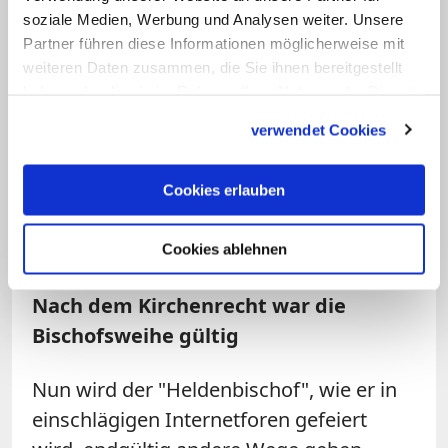
anderen Bischöfen konnten nicht
soziale Medien, Werbung und Analysen weiter. Unsere
verborgen bleiben. Fellay beklagte, er
Partner führen diese Informationen möglicherweise mit
werde von den eigenen Leuten
weiteren Daten zusammen, die Sie ihnen bereitgestellt
haben oder die sie im Rahmen Ihrer Nutzung der Dienste
hintergangen. In der heißen Phase der
gesammelt haben.
Verhandlungen im Frühjahr 2012 teilte
verwendet Cookies
der Vatikan mit, man werde nur noch mit
Fellay selbst verhandeln. Williamson
Cookies erlauben
wurde gar vom Generalkapitel der
Bruderschaft Anfang Juli ausgeschlossen.
Cookies ablehnen
Nach dem Kirchenrecht war die
Bischofsweihe gültig
Nun wird der "Heldenbischof", wie er in
einschlägigen Internetforen gefeiert