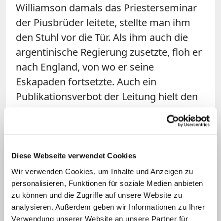
Williamson damals das Priesterseminar
der Piusbrüder leitete, stellte man ihm
den Stuhl vor die Tür. Als ihm auch die
argentinische Regierung zusetzte, floh er
nach England, von wo er seine
Eskapaden fortsetzte. Auch ein
Publikationsverbot der Leitung hielt den
heute 72-Jährigen nicht davon ab, das
zwischen Rom und Econe vereinbarte
Stillschweigen zu umgehen und alle
Einigungsbemühungen zu sabotieren.
Diese Webseite verwendet Cookies
Wir verwenden Cookies, um Inhalte und Anzeigen zu
Interne Dokumente tauchten im Internet
personalisieren, Funktionen für soziale Medien anbieten
auf; die Meinungsverschiedenheiten
zu können und die Zugriffe auf unsere Website zu
analysieren. Außerdem geben wir Informationen zu Ihrer
zwischen dem Oberen und den drei
Verwendung unserer Website an unsere Partner für