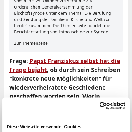
Vom 4. bis 25. Oktober 2015 trat die XIV.
Ordentlichen Generalversammlung der
Bischofssynode unter dem Thema "Die Berufung
und Sendung der Familie in Kirche und Welt von
heute" zusammen. Die Themenseite bündelt die
Berichterstattung von katholisch.de zur Synode.
Zur Themenseite
Frage:
Papst Franziskus selbst hat die
Frage bejaht
, ob durch sein Schreiben
"konkrete neue Möglichkeiten" für
wiederverheiratete Geschiedene
geschaffen worden sein. Worin
bestehen diese dann?
Brandmüller:
Das streckenweise sehr
Diese Webseite verwendet Cookies
schöne und spirituell in die Tiefe