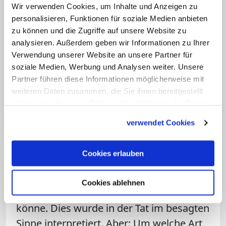
Wir verwenden Cookies, um Inhalte und Anzeigen zu
führende Schreiben "Amoris laetitia" hat
personalisieren, Funktionen für soziale Medien anbieten
entschieden mehr und Bedeutenderes zu
zu können und die Zugriffe auf unsere Website zu
bieten als Antworten auf das
analysieren. Außerdem geben wir Informationen zu Ihrer
Randproblem der sogenannten
Verwendung unserer Website an unsere Partner für
soziale Medien, Werbung und Analysen weiter. Unsere
wiederverheirateten Geschiedenen. Wer
Partner führen diese Informationen möglicherweise mit
für die Betroffenen in "Amoris laetitia"
weiteren Daten zusammen, die Sie ihnen bereitgestellt
eine Möglichkeit zum Empfang von
haben oder die sie im Rahmen Ihrer Nutzung der Dienste
Lossprechung und Kommunion zu finden
gesammelt haben.
verwendet Cookies
meint, der muss schon in der Fußnote
351 im 8. Kapitel danach suchen. Dort ist
Cookies erlauben
in der Tat die Rede davon, dass solchen
Gläubigen die Kirche in gewissen Fällen
Cookies ablehnen
auch die Hilfe der Sakramente gewähren
könne. Dies wurde in der Tat im besagten
Sinne interpretiert. Aber: Um welche Art