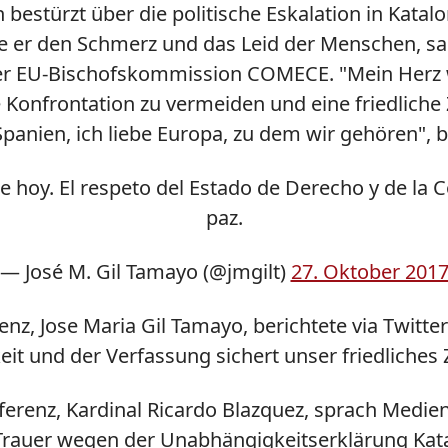
 bestürzt über die politische Eskalation in Katalo
ile er den Schmerz und das Leid der Menschen, s
er EU-Bischofskommission COMECE. "Mein Herz we
die Konfrontation zu vermeiden und eine friedliche
panien, ich liebe Europa, zu dem wir gehören", 
e hoy. El respeto del Estado de Derecho y de la 
paz.
— José M. Gil Tamayo (@jmgilt)
27. Oktober 201
nz, Jose Maria Gil Tamayo, berichtete via Twitte
keit und der Verfassung sichert unser friedlich
erenz, Kardinal Ricardo Blazquez, sprach Medien
Trauer wegen der Unabhängigkeitserklärung Katal