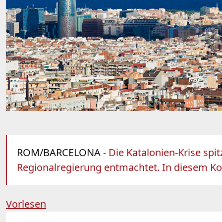
ROM/BARCELONA
- Die Katalonien-Krise spi
Regionalregierung entmachtet. In diesem Konfl
Vorlesen