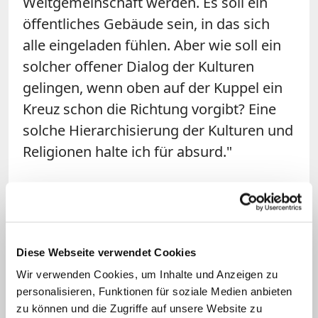
Weltgemeinschaft werden. Es soll ein
öffentliches Gebäude sein, in das sich
alle eingeladen fühlen. Aber wie soll ein
solcher offener Dialog der Kulturen
gelingen, wenn oben auf der Kuppel ein
Kreuz schon die Richtung vorgibt? Eine
solche Hierarchisierung der Kulturen und
Religionen halte ich für absurd."
Auch die Fraktionschefin der Grünen im
Berliner Abgeordnetenhaus, Antje Kapek,
kritisierte das Schlosskreuz: "Das
Humboldt-Forum auf eine Religion zu
Diese Webseite verwendet Cookies
reduzieren, entspricht nicht dem
Wir verwenden Cookies, um Inhalte und Anzeigen zu
personalisieren, Funktionen für soziale Medien anbieten
humanistischen Grundgedanken und
zu können und die Zugriffe auf unsere Website zu
wäre falsch", so Kapek. "Das neue