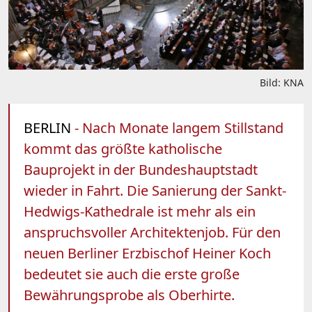
Bild: KNA
BERLIN
- Nach Monate langem Stillstand
kommt das größte katholische
Bauprojekt in der Bundeshauptstadt
wieder in Fahrt. Die Sanierung der Sankt-
Hedwigs-Kathedrale ist mehr als ein
anspruchsvoller Architektenjob. Für den
neuen Berliner Erzbischof Heiner Koch
bedeutet sie auch die erste große
Bewährungsprobe als Oberhirte.