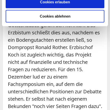
Cookies erlauben
Anfragen gibt es zwar auch, inwieweit
Cookies ablehnen
Baumaßnahmen die Standfestigkeit des
Gotteshauses gefährden könnten. Das
Erzbistum schließt dies aus, nachdem es
ein Bodengutachten erstellen ließ, so
Dompropst Ronald Rother. Erzbischof
Koch ist zugleich wichtig, das Projekt
nicht auf finanzielle und technische
Fragen zu reduzieren. Für den 15.
Dezember lud er zu einem
Fachsymposium ein, auf dem die
unterschiedlichen Positionen zur Debatte
stehen. Er selbst hat nach eigenem
Bekunden "noch vier Seiten Fragen dazu".