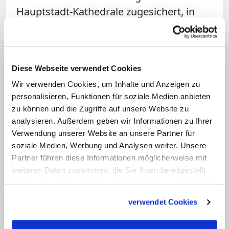
Hauptstadt-Kathedrale zugesichert, in
der auch Gottesdienste bei wichtigen
staatlichen Anlässen gefeiert werden.
Außerdem rechnet das Erzbistum mit
Diese Webseite verwendet Cookies
einem Bundeszuschuss in zweistelliger
Wir verwenden Cookies, um Inhalte und Anzeigen zu
Millionenhöhe. Koch versicherte, dass
personalisieren, Funktionen für soziale Medien anbieten
das Bauvorhaben nicht auf Kosten der
zu können und die Zugriffe auf unsere Website zu
Flüchtlingshilfe und anderer sozialer
analysieren. Außerdem geben wir Informationen zu Ihrer
Aktivitäten des Erzbistums geht. Auch
Verwendung unserer Website an unsere Partner für
soziale Medien, Werbung und Analysen weiter. Unsere
werde er das Erzbistum deswegen nicht
Partner führen diese Informationen möglicherweise mit
in eine "erneute Finanzkrise" führen,
weiteren Daten zusammen, die Sie ihnen bereitgestellt
versprach er in Anspielung auf die vor
haben oder die sie im Rahmen Ihrer Nutzung der Dienste
zehn Jahre drohende Pleite.
gesammelt haben.
verwendet Cookies
Debatte am 15. Dezember