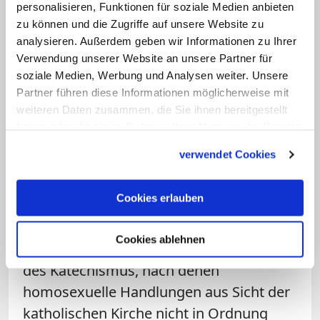
Passagen" aus dem Alten Testament, die
personalisieren, Funktionen für soziale Medien anbieten
generell Ehe, Sexualität und die Familie
zu können und die Zugriffe auf unsere Website zu
beträfen. In keiner Weise aber habe er
analysieren. Außerdem geben wir Informationen zu Ihrer
Verwendung unserer Website an unsere Partner für
damit homosexuelle Menschen
soziale Medien, Werbung und Analysen weiter. Unsere
herabsetzen wollen. Der Bischof stellte
Partner führen diese Informationen möglicherweise mit
klar, dass er "ganz beim Katechismus der
weiteren Daten zusammen, die Sie ihnen bereitgestellt
katholischen Kirche" stehe, wenn es um
haben oder die sie im Rahmen Ihrer Nutzung der Dienste
gesammelt haben.
Homosexualität gehe.
verwendet Cookies
Bischofskonferenz: Lehre im
Cookies erlauben
Katechismus ist maßgeblich
Cookies ablehnen
Huonder zitiert in der Folge Aussagen
des Katechismus, nach denen
homosexuelle Handlungen aus Sicht der
katholischen Kirche nicht in Ordnung