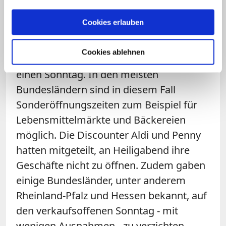
Geschäfte zuzugehen und dazu
aufzurufen, die Läden geschlossen zu
Cookies erlauben
halten.
Cookies ablehnen
Der 24. Dezember fällt in diesem Jahr auf
einen Sonntag. In den meisten
Bundesländern sind in diesem Fall
Sonderöffnungszeiten zum Beispiel für
Lebensmittelmärkte und Bäckereien
möglich. Die Discounter Aldi und Penny
hatten mitgeteilt, an Heiligabend ihre
Geschäfte nicht zu öffnen. Zudem gaben
einige Bundesländer, unter anderem
Rheinland-Pfalz und Hessen bekannt, auf
den verkaufsoffenen Sonntag - mit
wenigen Ausnahmen - zu verzichten.