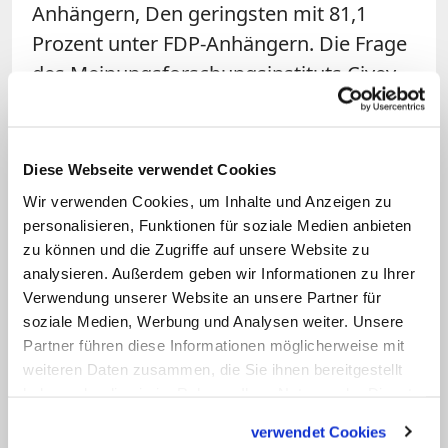
Anhängern, Den geringsten mit 81,1
Prozent unter FDP-Anhängern. Die Frage
des Meinungsforschungsinstituts Civey
lautete: "Sollten Geschäfte Ihrer Meinung
nach in diesem Jahr an Heiligabend
geöffnet haben, obwohl Sonntag ist?"
Diese Webseite verwendet Cookies
Wir verwenden Cookies, um Inhalte und Anzeigen zu
Auch katholische Arbeitnehmer
personalisieren, Funktionen für soziale Medien anbieten
gegen Ladenöffnung
zu können und die Zugriffe auf unsere Website zu
analysieren. Außerdem geben wir Informationen zu Ihrer
Die Katholische Arbeitnehmer-Bewegung
Verwendung unserer Website an unsere Partner für
soziale Medien, Werbung und Analysen weiter. Unsere
(KAB)
und andere Kirchenvertreter
Partner führen diese Informationen möglicherweise mit
sprachen sich ebenfalls gegen eine
weiteren Daten zusammen, die Sie ihnen bereitgestellt
Ladenöffnung an Heiligabend aus. Die
haben oder die sie im Rahmen Ihrer Nutzung der Dienste
KAB beschloss am Montag, gezielt auf
gesammelt haben.
verwendet Cookies