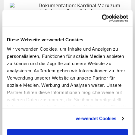
Dokumentation: Kardinal Marx zum
Auftakt des Gesprächsforums
Dokumentation: Kardinal Marx zum
Auftakt des Gesprächsforums
Diese Webseite verwendet Cookies
katholisch.de
Wir verwenden Cookies, um Inhalte und Anzeigen zu
VIDEO ANSEHEN
personalisieren, Funktionen für soziale Medien anbieten
zu können und die Zugriffe auf unsere Website zu
analysieren. Außerdem geben wir Informationen zu Ihrer
Verwendung unserer Website an unsere Partner für
Das
Abschlusspapier
wurde mit großer
soziale Medien, Werbung und Analysen weiter. Unsere
Mehrheit bei neun Gegenstimmen und
Partner führen diese Informationen möglicherweise mit
drei Enthaltungen verabschiedet. Darin
weiteren Daten zusammen, die Sie ihnen bereitgestellt
werden die Bischöfe unter anderem
haben oder die sie im Rahmen Ihrer Nutzung der Dienste
gesammelt haben.
aufgerufen, "Einschränkungen zu
verwendet Cookies
beseitigen oder auf deren Beseitigung
hinzuwirken, die eine echte Teilnahme