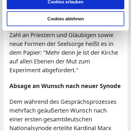
Cookies erlauben
wiederverheirateter Geschiedener am
Leben der Kirche kaum möglich
Cookies ablehnen
machen". Mit Blick auf eine schwindende
Zahl an Priestern und Gläubigen sowie
neue Formen der Seelsorge heißt es in
dem Papier: "Mehr denn je ist der Kirche
auf allen Ebenen der Mut zum
Experiment abgefordert."
Absage an Wunsch nach neuer Synode
Dem während des Gesprächsprozesses
mehrfach geäußerten Wunsch nach
einer ersten gesamtdeutschen
Nationalsynode erteilte Kardinal Marx