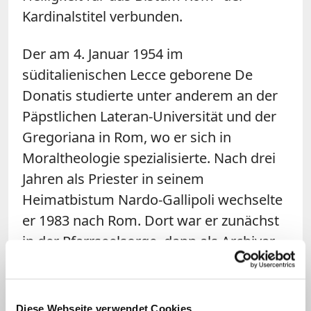
Kardinalstitel verbunden.
Der am 4. Januar 1954 im
süditalienischen Lecce geborene De
Donatis studierte unter anderem an der
Päpstlichen Lateran-Universität und der
Gregoriana in Rom, wo er sich in
Moraltheologie spezialisierte. Nach drei
Jahren als Priester in seinem
Heimatbistum Nardo-Gallipoli wechselte
er 1983 nach Rom. Dort war er zunächst
in der Pfarrseelsorge, dann als Archivar
im Sekretariat des Kardinalskollegiums
und als Leiter des Klerus-Büros des
Bistums Rom tätig. Zeitweise war er auch
Diese Webseite verwendet Cookies