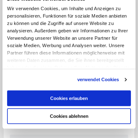
Mitglied des diözesanen Priesterrats.
Wir verwenden Cookies, um Inhalte und Anzeigen zu
personalisieren, Funktionen für soziale Medien anbieten
De Donatis ist 2015 Weihbischof
zu können und die Zugriffe auf unsere Website zu
analysieren. Außerdem geben wir Informationen zu Ihrer
Nach weiteren Aufgaben, darunter als
Verwendung unserer Website an unsere Partner für
soziale Medien, Werbung und Analysen weiter. Unsere
geistlicher Leiter des römischen
Partner führen diese Informationen möglicherweise mit
Priesterseminars und Pfarrer der Kirche
weiteren Daten zusammen, die Sie ihnen bereitgestellt
San Marco am Kapitol, wurde er im
haben oder die sie im Rahmen Ihrer Nutzung der Dienste
September 2015 von Franziskus zum
gesammelt haben.
verwendet Cookies
Weihbischof ernannt. Zuvor hatte er 2014
die Fastenexerzitien für den Papst und
Cookies erlauben
die römische Kurie gehalten. De Donatis
ist seit 1989 Mitglied des Ritterordens
Cookies ablehnen
vom Heiligen Grab zu Jerusalem. (KNA)