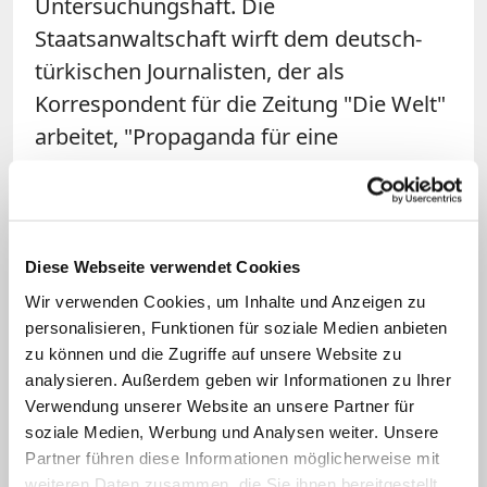
Untersuchungshaft. Die
Staatsanwaltschaft wirft dem deutsch-
türkischen Journalisten, der als
Korrespondent für die Zeitung "Die Welt"
arbeitet, "Propaganda für eine
terroristische Vereinigung" sowie
Aufwiegelung vor.
Was die Diskussion über die Todesstrafe
Diese Webseite verwendet Cookies
in der Türkei angehe, so artikuliere
Wir verwenden Cookies, um Inhalte und Anzeigen zu
Präsident Erdogan nur "die Forderungen
personalisieren, Funktionen für soziale Medien anbieten
der Menschen", meint Pacaci, der auch
zu können und die Zugriffe auf unsere Website zu
analysieren. Außerdem geben wir Informationen zu Ihrer
ein namhafter islamischer Theologe
Verwendung unserer Website an unsere Partner für
seines Landes ist. Theologisch sei eine
soziale Medien, Werbung und Analysen weiter. Unsere
Wiedereinführung aus seiner Sicht kein
Partner führen diese Informationen möglicherweise mit
weiteren Daten zusammen, die Sie ihnen bereitgestellt