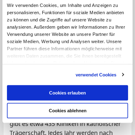
Wir verwenden Cookies, um Inhalte und Anzeigen zu
liturgische Gedenktag Unserer Lieben
personalisieren, Funktionen für soziale Medien anbieten
Frau von Lourdes.
zu können und die Zugriffe auf unsere Website zu
analysieren. Außerdem geben wir Informationen zu Ihrer
Bis heute spielt die Kirche eine wichtige
Verwendung unserer Website an unsere Partner für
Rolle im Gesundheitswesen;
soziale Medien, Werbung und Analysen weiter. Unsere
Partner führen diese Informationen möglicherweise mit
Gemeinschaften wie die Barmherzigen
weiteren Daten zusammen, die Sie ihnen bereitgestellt
Brüder von Montabaur, Alexianer und
haben oder die sie im Rahmen Ihrer Nutzung der Dienste
Kamillianer zählen ebenso zu den
gesammelt haben.
verwendet Cookies
Krankenpflegeorden der katholischen
Kirche wie Borromäerinnen und
Cookies erlauben
Canossianerinnen. Die Sorge um Kranke
und Gebrechliche spiegelt sich auch
Cookies ablehnen
institutionell wider: Allein in Deutschland
gibt es etwa 435 Kliniken in katholischer
Trägerschaft. Jedes Jahr werden nach