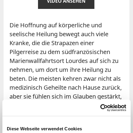
VIDEO ANSEHEN
Die Hoffnung auf körperliche und
seelische Heilung bewegt auch viele
Kranke, die die Strapazen einer
Pilgerreise zu dem südfranzösischen
Marienwallfahrtsort Lourdes auf sich zu
nehmen, um dort um ihre Heilung zu
beten. Die meisten kehren zwar nicht als
medizinisch Geheilte nach Hause zurück,
aber sie fühlen sich im Glauben gestärkt,
so dass sie ihre Krankheit besser
annehmen können. Nicht ohne Grund
erklärte Johannes Paul II. den 11. Februar
Diese Webseite verwendet Cookies
zum Welttag der Kranken: Es ist der