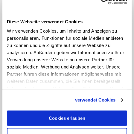
brauchen den Kontakt zum Himmel.
Diese Webseite verwendet Cookies
Wir verwenden Cookies, um Inhalte und Anzeigen zu
personalisieren, Funktionen für soziale Medien anbieten
zu können und die Zugriffe auf unsere Website zu
analysieren. Außerdem geben wir Informationen zu Ihrer
Verwendung unserer Website an unsere Partner für
soziale Medien, Werbung und Analysen weiter. Unsere
Bild: © beatrice prève/Fotolia.com
Partner führen diese Informationen möglicherweise mit
weiteren Daten zusammen, die Sie ihnen bereitgestellt
Das Pantheon in Roms Innenstadt, seit 609 eine
haben oder die sie im Rahmen Ihrer Nutzung der Dienste
Kirche, ist eines der am besten erhaltenen antiken
gesammelt haben.
Bauwerke. Für Bätzing ist seine Architektur ein
verwendet Cookies
gutes Bild für die Kirche insgesamt.
Cookies erlauben
Aber dann gilt eben auch: Der Himmel