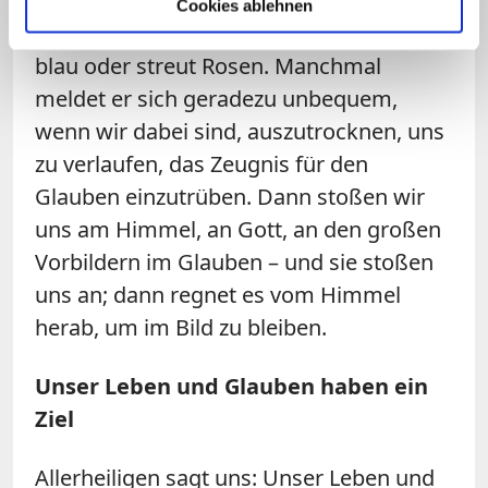
darf sich einmischen in un­ser Leben. Der
Cookies ablehnen
Himmel ist nicht immer nur strahlend
blau oder streut Rosen. Manchmal
meldet er sich geradezu unbequem,
wenn wir dabei sind, auszutrocknen, uns
zu verlaufen, das Zeugnis für den
Glauben ein­zutrüben. Dann stoßen wir
uns am Himmel, an Gott, an den großen
Vorbildern im Glauben – und sie stoßen
uns an; dann regnet es vom Himmel
herab, um im Bild zu bleiben.
Unser Leben und Glau­ben haben ein
Ziel
Allerheiligen sagt uns: Unser Leben und