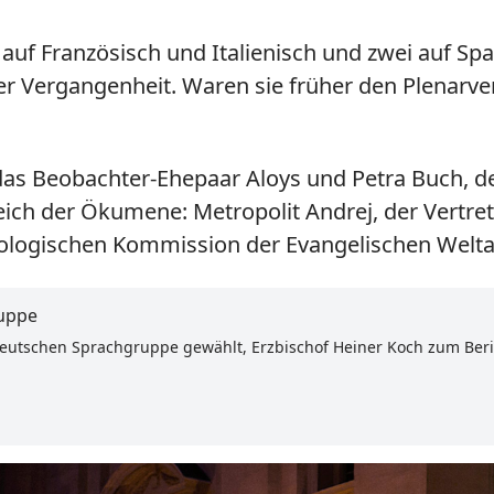
i auf Französisch und Italienisch und zwei auf S
 der Vergangenheit. Waren sie früher den Plenar
as Beobachter-Ehepaar Aloys und Petra Buch, der
eich der Ökumene: Metropolit Andrej, der Vertret
ologischen Kommission der Evangelischen Weltal
ruppe
utschen Sprachgruppe gewählt, Erzbischof Heiner Koch zum Beric