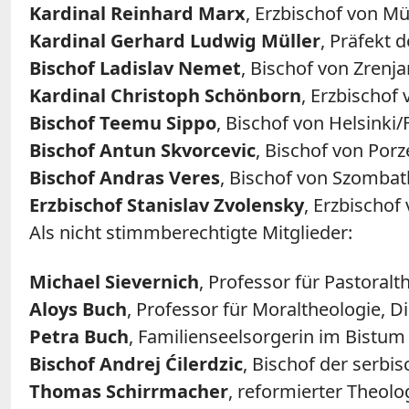
Kardinal Reinhard Marx
, Erzbischof von M
Kardinal Gerhard Ludwig Müller
, Präfekt 
Bischof Ladislav Nemet
, Bischof von Zrenj
Kardinal Christoph Schönborn
, Erzbischof
Bischof Teemu Sippo
, Bischof von Helsinki/
Bischof Antun Skvorcevic
, Bischof von Por
Bischof Andras Veres
, Bischof von Szomba
Erzbischof Stanislav Zvolensky
, Erzbischof
Als nicht stimmberechtigte Mitglieder:
Michael Sievernich
, Professor für Pastoral
Aloys Buch
, Professor für Moraltheologie, 
Petra Buch
, Familienseelsorgerin im Bistu
Bischof Andrej Ćilerdzic
, Bischof der serbi
Thomas Schirrmacher
, reformierter Theol