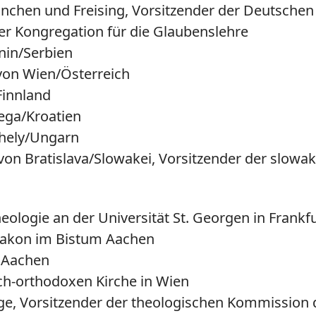
ünchen und Freising, Vorsitzender der Deutsche
der Kongregation für die Glaubenslehre
anin/Serbien
 von Wien/Österreich
Finnland
zega/Kroatien
thely/Ungarn
 von Bratislava/Slowakei, Vorsitzender der slow
theologie an der Universität St. Georgen in Frank
Diakon im Bistum Aachen
m Aachen
sch-orthodoxen Kirche in Wien
oge, Vorsitzender der theologischen Kommission d