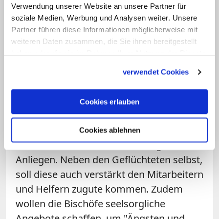
Menschen in die Kirche aufgenommen.
Verwendung unserer Website an unsere Partner für
Deutlich mehr, nämlich insgesamt 507
soziale Medien, Werbung und Analysen weiter. Unsere
Personen, hatten in der katholischen
Partner führen diese Informationen möglicherweise mit
weiteren Daten zusammen, die Sie ihnen bereitgestellt
Kirche um die Taufe gebeten. Zu
haben oder die sie im Rahmen Ihrer Nutzung der Dienste
beachten ist dabei jedoch, dass fünf der
gesammelt haben.
verwendet Cookies
27 Diözesen keine Angaben machen
konnten.
Cookies erlauben
Über die Taufkatechese hinaus ist die
Seelsorge in der Flüchtlingshilfe den
Cookies ablehnen
deutschen Bischöfen ein wichtiges
Anliegen. Neben den Geflüchteten selbst,
soll diese auch verstärkt den Mitarbeitern
und Helfern zugute kommen. Zudem
wollen die Bischöfe seelsorgliche
Angebote schaffen, um "Ängsten und