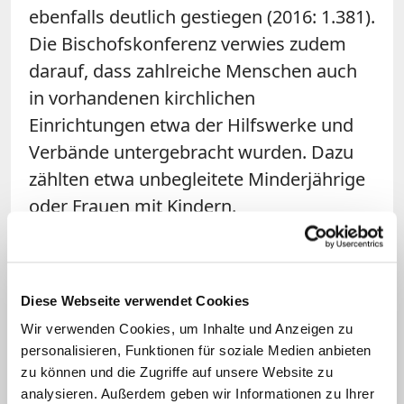
ebenfalls deutlich gestiegen (2016: 1.381).
Die Bischofskonferenz verwies zudem
darauf, dass zahlreiche Menschen auch
in vorhandenen kirchlichen
Einrichtungen etwa der Hilfswerke und
Verbände untergebracht wurden. Dazu
zählten etwa unbegleitete Minderjährige
oder Frauen mit Kindern.
262 Taufen
Erstmals hat die DBK auch eine Zahl der
Diese Webseite verwendet Cookies
in Deutschland
getauften Flüchtlinge
Wir verwenden Cookies, um Inhalte und Anzeigen zu
genannt. Demnach wurden im
personalisieren, Funktionen für soziale Medien anbieten
zu können und die Zugriffe auf unsere Website zu
zurückliegenden Jahr mindestens 262
analysieren. Außerdem geben wir Informationen zu Ihrer