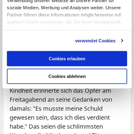
Verwendung unserer Website an unsere Partner für
Bischöfe und Oberen aber "nicht radikal
soziale Medien, Werbung und Analysen weiter. Unsere
auf der Seite der Kinder, Mütter, Familien
Partner führen diese Informationen möglicherweise mit
und Zivilgesellschaft sein, dann haben Sie
weiteren Daten zusammen, die Sie ihnen bereitgestellt
haben oder die sie im Rahmen Ihrer Nutzung der Dienste
mit Recht Grund zur Sorge", dann
gesammelt haben.
würden Journalisten zu ihren
verwendet Cookies
"schlimmsten Feinden".
Cookies erlauben
"Du musst damit leben - immer"
Cookies ablehnen
Beim Blick zurück in die verlorene
Kindheit erinnerte sich das Opfer am
Freitagabend an seine Gedanken von
damals: "Es musste meine Schuld
gewesen sein, dass ich dies verdient
habe." Das seien die schlimmsten