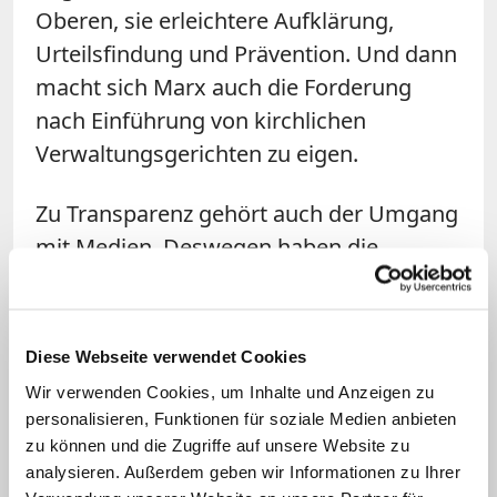
Oberen, sie erleichtere Aufklärung,
Urteilsfindung und Prävention. Und dann
macht sich Marx auch die Forderung
nach Einführung von kirchlichen
Verwaltungsgerichten zu eigen.
Zu Transparenz gehört auch der Umgang
mit Medien. Deswegen haben die
Organisatoren des Anti-
Missbrauchsgipfels die langgediente
mexikanische Vatikan-Journalistin
Diese Webseite verwendet Cookies
Valentina Alazraki eingeladen. Sie erklärt
Wir verwenden Cookies, um Inhalte und Anzeigen zu
den Kirchenoberen: "Wenn Sie gegen
personalisieren, Funktionen für soziale Medien anbieten
Missbrauch und Vertuschung sind,
zu können und die Zugriffe auf unsere Website zu
analysieren. Außerdem geben wir Informationen zu Ihrer
können wir Verbündete sein." Sollten die