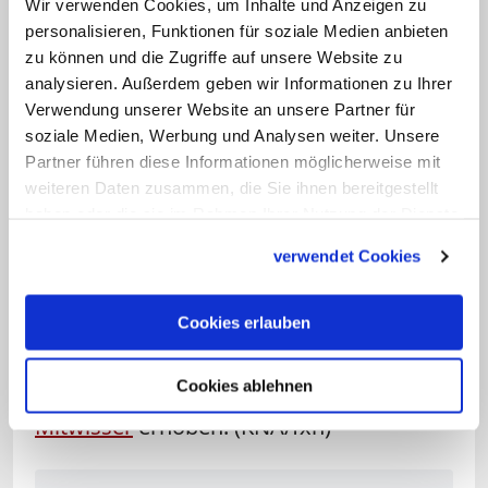
Männer die katholische Kirche in Saint-
Wir verwenden Cookies, um Inhalte und Anzeigen zu
Etienne-du-Rouvray gestürmt und fünf
personalisieren, Funktionen für soziale Medien anbieten
zu können und die Zugriffe auf unsere Website zu
Menschen, die dort eine Messe feierten,
analysieren. Außerdem geben wir Informationen zu Ihrer
als Geiseln genommen. Sie schnitten
Verwendung unserer Website an unsere Partner für
dem 85-jährigen Hamel die Kehle durch.
soziale Medien, Werbung und Analysen weiter. Unsere
Eine weitere Geisel wurde
Partner führen diese Informationen möglicherweise mit
weiteren Daten zusammen, die Sie ihnen bereitgestellt
lebensgefährlich verletzt. Als die
haben oder die sie im Rahmen Ihrer Nutzung der Dienste
Angreifer die Kirche verließen, wurden
gesammelt haben.
verwendet Cookies
sie von der Polizei erschossen. Die
Terrormiliz "Islamischer Staat" (IS)
Cookies erlauben
reklamierte die Tat für sich. Die
französische Justiz hat mittlerweile
Cookies ablehnen
Anklage gegen einen mutmaßlichen
Mitwisser
erhoben. (KNA/fxn)