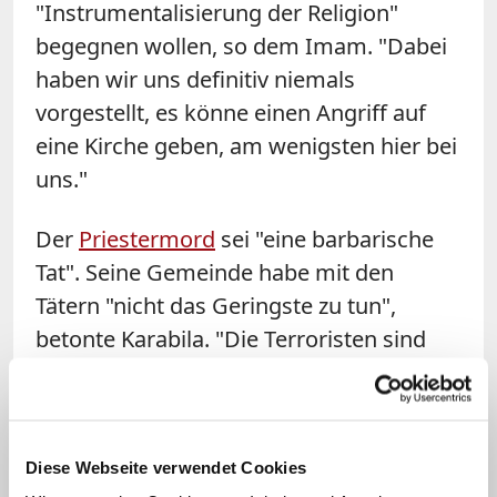
"Instrumentalisierung der Religion"
begegnen wollen, so dem Imam. "Dabei
haben wir uns definitiv niemals
vorgestellt, es könne einen Angriff auf
eine Kirche geben, am wenigsten hier bei
uns."
Der
Priestermord
sei "eine barbarische
Tat". Seine Gemeinde habe mit den
Tätern "nicht das Geringste zu tun",
betonte Karabila. "Die Terroristen sind
keine Muslime, und man darf sie nicht
mit uns verwechseln."
Vergangenen Dienstag hatten zwei
Diese Webseite verwendet Cookies