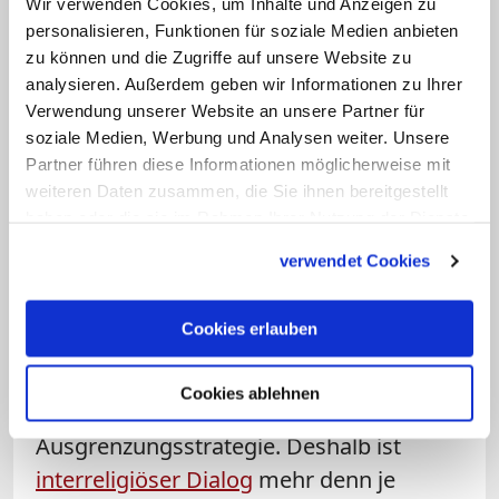
Wir verwenden Cookies, um Inhalte und Anzeigen zu
baut.
personalisieren, Funktionen für soziale Medien anbieten
zu können und die Zugriffe auf unsere Website zu
Frage: Sollte Religion eine größere
analysieren. Außerdem geben wir Informationen zu Ihrer
Verwendung unserer Website an unsere Partner für
Rolle in unserer Gesellschaft spielen?
soziale Medien, Werbung und Analysen weiter. Unsere
Partner führen diese Informationen möglicherweise mit
Schulz
:
Es gibt ein großes Bedürfnis
weiteren Daten zusammen, die Sie ihnen bereitgestellt
nach dem Dialog zwischen den
haben oder die sie im Rahmen Ihrer Nutzung der Dienste
Religionen. Viele
gesammelt haben.
verwendet Cookies
verantwortungsbewusste Menschen, ob
religiös oder nicht, verstehen, dass
Cookies erlauben
Islamophobie extrem gefährlich ist. Sie
wird zum politischen Projekt gemacht -
Cookies ablehnen
auch der politisierte Islam mit seiner
Ausgrenzungsstrategie. Deshalb ist
interreligiöser Dialog
mehr denn je