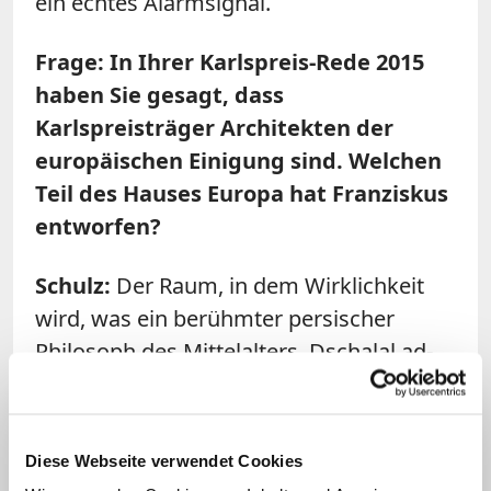
ein echtes Alarmsignal.
Frage: In Ihrer Karlspreis-Rede 2015
haben Sie gesagt, dass
Karlspreisträger Architekten der
europäischen Einigung sind. Welchen
Teil des Hauses Europa hat Franziskus
entworfen?
Schulz
:
Der Raum, in dem Wirklichkeit
wird, was ein berühmter persischer
Philosoph des Mittelalters, Dschalal ad-
Din ar-Rumi, gesagt hat: Jenseits von
richtig und falsch gibt es einen Ort, da
treffen wir uns. Dieser Ort ist vielleicht
Diese Webseite verwendet Cookies
das Zimmer, das der Papst in Europa