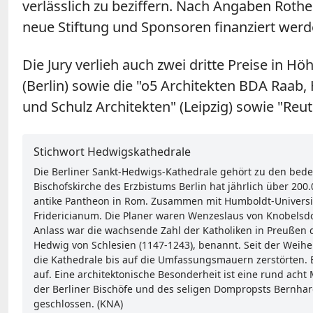
verlässlich zu beziffern. Nach Angaben Rother
neue Stiftung und Sponsoren finanziert werd
Die Jury verlieh auch zwei dritte Preise in H
(Berlin) sowie die "o5 Architekten BDA Raab,
und Schulz Architekten" (Leipzig) sowie "Reu
Stichwort Hedwigskathedrale
Die Berliner Sankt-Hedwigs-Kathedrale gehört zu den bede
Bischofskirche des Erzbistums Berlin hat jährlich über 20
antike Pantheon in Rom. Zusammen mit Humboldt-Universit
Fridericianum. Die Planer waren Wenzeslaus von Knobelsdo
Anlass war die wachsende Zahl der Katholiken in Preußen d
Hedwig von Schlesien (1147-1243), benannt. Seit der Weihe
die Kathedrale bis auf die Umfassungsmauern zerstörten. 
auf. Eine architektonische Besonderheit ist eine rund ac
der Berliner Bischöfe und des seligen Dompropsts Bernhar
geschlossen. (KNA)