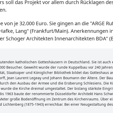
s soll das Projekt vor allem durch Rücklagen des
en.
öhe von je 32.000 Euro. Sie gingen an die "ARGE Ru
 Hafke, Lang" (Frankfurt/Main). Anerkennungen in
ter Schoger Architekten Innenarchitekten BDA" (B
utenden katholischen Gotteshäusern in Deutschland. Sie ist auch 
0.000 Besucher. Geweiht wurde der runde Kuppelbau vor 240 Jahren
ät, Staatsoper und Königlicher Bibliothek bildet das Gotteshaus
rff, Jean Laurent Legeay und Johann Boumann der Ältere. Der Bau 
urch den Ausbau der Armee und die Eroberung Schlesiens. Die Kir
 wurde die Kirche dreimal umgestaltet. Der bislang stärkste Eingr
Bis 1963 baute der renommierte Düsseldorfer Architekt Hans Schw
ht Meter große Bodenöffnung im Zentrum des Kirchenraums. Über ei
d Lichtenberg (1875-1943) erreichbar. Bei einer Neugestaltung d