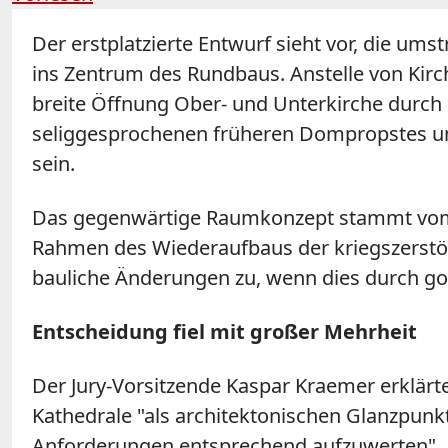
Der erstplatzierte Entwurf sieht vor, die ums
ins Zentrum des Rundbaus. Anstelle von Kirc
breite Öffnung Ober- und Unterkirche durch 
seliggesprochenen früheren Dompropstes und
sein.
Das gegenwärtige Raumkonzept stammt vom Ar
Rahmen des Wiederaufbaus der kriegszerstört
bauliche Änderungen zu, wenn dies durch got
Entscheidung fiel mit großer Mehrheit
Der Jury-Vorsitzende Kaspar Kraemer erklärte
Kathedrale "als architektonischen Glanzpunk
Anforderungen entsprechend aufzuwerten". Al