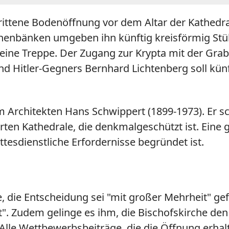
trittene Bodenöffnung vor dem Altar der Kathedrale
henbänken umgeben ihn künftig kreisförmig Stühl
eine Treppe. Der Zugang zur Krypta mit der Grab
 Hitler-Gegners Bernhard Lichtenberg soll kün
chitekten Hans Schwippert (1899-1973). Er sch
en Kathedrale, die denkmalgeschützt ist. Eine g
tesdienstliche Erfordernisse begründet ist.
, die Entscheidung sei "mit großer Mehrheit" gefa
t". Zudem gelinge es ihm, die Bischofskirche den
le Wettbewerbsbeiträge, die die Öffnung erhalt