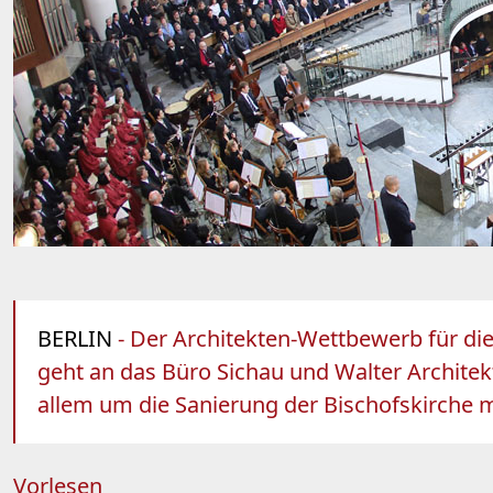
BERLIN
- Der Architekten-Wettbewerb für die
geht an das Büro Sichau und Walter Architek
allem um die Sanierung der Bischofskirche 
Vorlesen