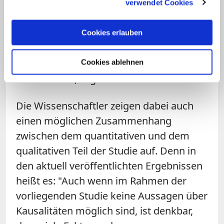
desorganisierter Bindungen vor als etwa
verwendet Cookies
bei Gemeinde- oder Pastoralreferenten.
"Das kann sich zum Beispiel in
Cookies erlauben
Distanziertheit oder einer bürokratischen
Versachlichung von Beziehungen
Cookies ablehnen
ausdrücken", sagt Frick.
Die Wissenschaftler zeigen dabei auch
einen möglichen Zusammenhang
zwischen dem quantitativen und dem
qualitativen Teil der Studie auf. Denn in
den aktuell veröffentlichten Ergebnissen
heißt es: "Auch wenn im Rahmen der
vorliegenden Studie keine Aussagen über
Kausalitäten möglich sind, ist denkbar,