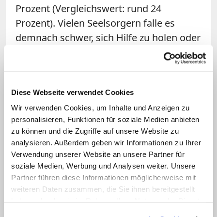
Prozent (Vergleichswert: rund 24
Prozent). Vielen Seelsorgern falle es
demnach schwer, sich Hilfe zu holen oder
aber auch gut ohne fremde Hilfe
auszukommen. Die Konsequenz: eine
erhöhte psychosomatische Belastung,
Diese Webseite verwendet Cookies
zum Beispiel in Form von körperlichen
Wir verwenden Cookies, um Inhalte und Anzeigen zu
Beschwerden, Angst oder Depressionen.
personalisieren, Funktionen für soziale Medien anbieten
zu können und die Zugriffe auf unsere Website zu
Priester stechen noch einmal heraus
analysieren. Außerdem geben wir Informationen zu Ihrer
Verwendung unserer Website an unsere Partner für
Die Priester stechen dabei aus der
soziale Medien, Werbung und Analysen weiter. Unsere
Gruppe der Seelsorger noch einmal
Partner führen diese Informationen möglicherweise mit
weiteren Daten zusammen, die Sie ihnen bereitgestellt
heraus. Bei ihnen liegt ein geringerer
haben oder die sie im Rahmen Ihrer Nutzung der Dienste
Anteil sicherer und ein höhere Anteil
gesammelt haben.