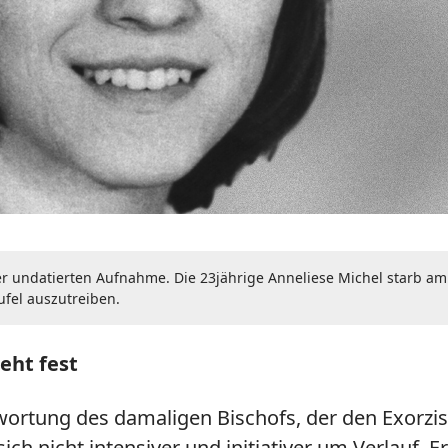
ner undatierten Aufnahme. Die 23jährige Anneliese Michel starb am
ufel auszutreiben.
teht fest
twortung des damaligen Bischofs, der den Exorzis
 sich nicht intensiver und initiativer um Verlauf, 