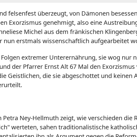
s und felsenfest überzeugt, von Dämonen besessen 
inen Exorzismus genehmigt, also eine Austreibu
neliese Michel aus dem fränkischen Klingenberg t
 er nun erstmals wissenschaftlich aufgearbeitet w
en Folgen extremer Unterernährung, sie wog nur
 und der Pfarrer Ernst Alt 67 Mal den Exorzismus
die Geistlichen, die sie abgeschottet und keinen
urteilt.
n Petra Ney-Hellmuth zeigt, wie verschieden die
ich" werteten, sahen traditionalistische katholisc
mentalisierten ihn als Argument gegen die Refor