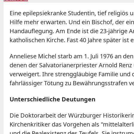
Eine epilepsiekranke Studentin, tief religiö
Hilfe mehr erwarten. Und ein Bischof, der e
Handauflegung. Am Ende ist die 23-jährige An
katholischen Kirche. Fast 40 Jahre später ist
Anneliese Michel starb am 1. Juli 1976 an d
denen der Salvatorianerpriester Arnold Renz
verweigert. Ihre strenggläubige Familie und 
fahrlässiger Tötung zu Bewährungsstrafen ver
Unterschiedliche Deutungen
Die Doktorarbeit der Würzburger Historikeri
Kirchenkritiker das Vorgehen als "mittelalterl
und die Realexistenz des Teufels. Sie instru