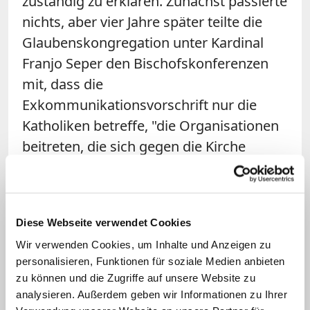
zuständig zu erklären. Zunächst passierte
nichts, aber vier Jahre später teilte die
Glaubenskongregation unter Kardinal
Franjo Seper den Bischofskonferenzen
mit, dass die
Exkommunikationsvorschrift nur die
Katholiken betreffe, "die Organisationen
beitreten, die sich gegen die Kirche
verschwören". Weiter hieß es darin, dass
die Freimaurerei in der Neufassung des
Kirchenrechtskodex, der dann am 27.
Diese Webseite verwendet Cookies
November 1983 erschien, nicht mehr
Wir verwenden Cookies, um Inhalte und Anzeigen zu
explizit erwähnt werde.
personalisieren, Funktionen für soziale Medien anbieten
zu können und die Zugriffe auf unsere Website zu
Tatsächlich sind Freimaurer im neuen
analysieren. Außerdem geben wir Informationen zu Ihrer
Kirchenrecht nicht genannt und damit