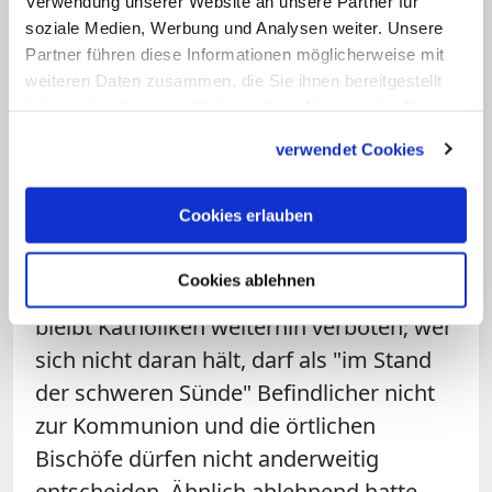
Verwendung unserer Website an unsere Partner für
auch nicht mehr automatisch
soziale Medien, Werbung und Analysen weiter. Unsere
Partner führen diese Informationen möglicherweise mit
exkommuniziert. Allerdings konnten sich
weiteren Daten zusammen, die Sie ihnen bereitgestellt
die katholischen Freimaurer nicht lange
haben oder die sie im Rahmen Ihrer Nutzung der Dienste
über die Neuerung freuen, denn am
gesammelt haben.
verwendet Cookies
Abend vor dem Inkrafttreten des neuen
Rechts veröffentlichte die
Cookies erlauben
Glaubenskongregation eine Erklärung
zur Freimaurerei mit dem Titel "
Urteil der
Cookies ablehnen
Kirche unverändert
". Tenor: Der Beitritt
bleibt Katholiken weiterhin verboten; wer
sich nicht daran hält, darf als "im Stand
der schweren Sünde" Befindlicher nicht
zur Kommunion und die örtlichen
Bischöfe dürfen nicht anderweitig
entscheiden. Ähnlich ablehnend hatte