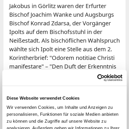
Jakobus in Görlitz waren der Erfurter
Bischof Joachim Wanke und Augsburgs
Bischof Konrad Zdarsa, der Vorgänger
Ipolts auf dem Bischofsstuhl in der
Neißestadt. Als bischöflichen Wahlspruch
wählte sich Ipolt eine Stelle aus dem 2.
Korintherbrief: "Odorem notitiae Christi
manifestare" – "Den Duft der Erkenntnis
Christi verbreiten".
Diesem Leitmotto folgend übt Ipolt
inzwischen im achten Jahr sein
Diese Webseite verwendet Cookies
Bischofsamt aus – in einem Bistum, in
Wir verwenden Cookies, um Inhalte und Anzeigen zu
personalisieren, Funktionen für soziale Medien anbieten
dem nur rund vier Prozent der Menschen
zu können und die Zugriffe auf unsere Website zu
überhaupt katholisch sind. Angesichts
analysieren. Außerdem geben wir Informationen zu Ihrer