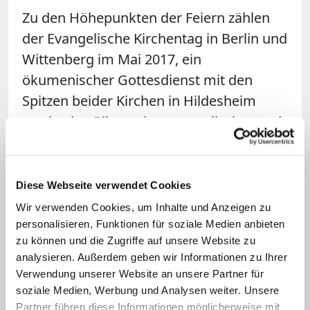
Zu den Höhepunkten der Feiern zählen
der Evangelische Kirchentag in Berlin und
Wittenberg im Mai 2017, ein
ökumenischer Gottesdienst mit den
Spitzen beider Kirchen in Hildesheim
sowie eine Pilgerreise evangelischer und
katholischer Bischöfe nach Israel und
Palästina. Am 23. Oktober 2016 werden
Bundespräsident Joachim Gauck und
Diese Webseite verwendet Cookies
Königin Margarethe II. von Dänemark die
Wir verwenden Cookies, um Inhalte und Anzeigen zu
Schlosskirche zu Wittenberg wieder
personalisieren, Funktionen für soziale Medien anbieten
zu können und die Zugriffe auf unsere Website zu
einweihen.
analysieren. Außerdem geben wir Informationen zu Ihrer
Verwendung unserer Website an unsere Partner für
Der EKD-Ratschef sagte, das
soziale Medien, Werbung und Analysen weiter. Unsere
Reformationsjubiläum sei ein
Partner führen diese Informationen möglicherweise mit