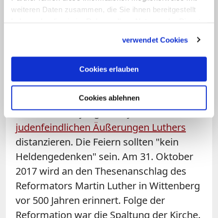
europäisches Fest. Nur so könne man
weiteren Daten zusammen, die Sie ihnen bereitgestellt
haben oder die sie im Rahmen Ihrer Nutzung der Dienste
einer Bewegung gerecht werden, die im
gesammelt haben.
16. Jahrhundert die Welt veränderte.
verwendet Cookies
Dazu gehört eine Ausstellung in
Wittenberg sowie ein europäischer Weg
Cookies erlauben
mit den Stationen der Reformation. Auch
im Jubiläumsjahr werde sich die EKD wie
Cookies ablehnen
schon auf der jüngsten Synode von den
judenfeindlichen Äußerungen Luthers
distanzieren. Die Feiern sollten "kein
Heldengedenken" sein. Am 31. Oktober
2017 wird an den Thesenanschlag des
Reformators Martin Luther in Wittenberg
vor 500 Jahren erinnert. Folge der
Reformation war die Spaltung der Kirche.