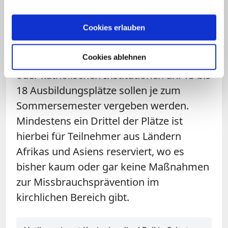
bieten wir hier an der Gregoriana von
Februar 2016 an einen einsemestrigen
Cookies erlauben
Diplomkurs für Präventionsbeauftragte
Cookies ablehnen
von Diözesen, Ordensgemeinschaften
oder katholischen Institutionen an. 15 bis
18 Ausbildungsplätze sollen je zum
Sommersemester vergeben werden.
Mindestens ein Drittel der Plätze ist
hierbei für Teilnehmer aus Ländern
Afrikas und Asiens reserviert, wo es
bisher kaum oder gar keine Maßnahmen
zur Missbrauchsprävention im
kirchlichen Bereich gibt.