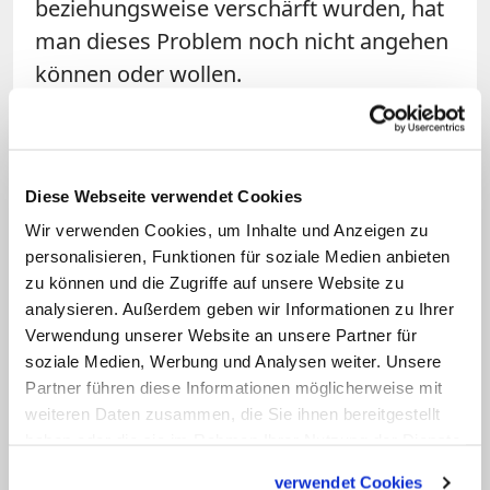
beziehungsweise verschärft wurden, hat
man dieses Problem noch nicht angehen
können oder wollen.
Frage: Die kirchenrechtliche Ahndung
ist eine Seite. Wie ist es um die
Sensibilisierung der Bischöfe für
Diese Webseite verwendet Cookies
dieses Thema bestellt?
Wir verwenden Cookies, um Inhalte und Anzeigen zu
personalisieren, Funktionen für soziale Medien anbieten
zu können und die Zugriffe auf unsere Website zu
Zollner:
Im September wird neben den
analysieren. Außerdem geben wir Informationen zu Ihrer
entsprechenden kirchenrechtlichen
Verwendung unserer Website an unsere Partner für
Normen erstmals auch der Umgang mit
soziale Medien, Werbung und Analysen weiter. Unsere
Opfern und Tätern von sexuellem
Partner führen diese Informationen möglicherweise mit
weiteren Daten zusammen, die Sie ihnen bereitgestellt
Missbrauch Bestandteil in dem jährlichen
haben oder die sie im Rahmen Ihrer Nutzung der Dienste
Kurs für neuernannte Bischöfe sein.
gesammelt haben.
Davon versprechen wir uns viel. Zudem
verwendet Cookies