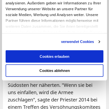
analysieren. Außerdem geben wir Informationen zu Ihrer
aus aller Welt Angst und Schrecken
Verwendung unserer Website an unsere Partner für
verbreiteten.
soziale Medien, Werbung und Analysen weiter. Unsere
Partner führen diese Informationen möglicherweise mit
Herz und Seele von Mar Elian war der
weiteren Daten zusammen, die Sie ihnen bereitgestellt
haben oder die sie im Rahmen Ihrer Nutzung der Dienste
syrische Priester Jacques Mourad
. Mit
gesammelt haben.
dem Großmufti von Karjatain bildete er
verwendet Cookies
das Rückgrat des örtlichen
Versöhnungskomitees, das alles
Cookies erlauben
unternahm, um die Stadt nicht in die
Hände der bewaffneten Gruppen fallen
Cookies ablehnen
zu lassen, die sich von Osten und
Südosten her näherten. "Wenn sie bei
uns einfallen, wird die Armee
zuschlagen", sagte der Priester 2014 bei
einem Treffen des Versöhnungskomitees