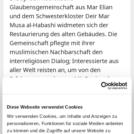
Glaubensgemeinschaft aus Mar Elian
und dem Schwesterkloster Deir Mar
Musa al-Habashi widmeten sich der
Restaurierung des alten Gebäudes. Die
Gemeinschaft pflegte mit ihrer
muslimischen Nachbarschaft den
interreligiösen Dialog; Interessierte aus
aller Welt reisten an, um von den
Erfahrungen zu lernen. Mit Beginn des
Kriegs in Syrien 2011 wurden Karjatain
und das Kloster Mar Elian zur Anlaufstelle
für Hilfesuchende. Zunächst kamen die
Diese Webseite verwendet Cookies
Menschen aus dem westlich gelegenen
Wir verwenden Cookies, um Inhalte und Anzeigen zu
Homs, dann die Flüchtlinge aus den
personalisieren, Funktionen für soziale Medien anbieten
zu können und die Zugriffe auf unsere Website zu
umliegenden Dörfern, wo Gotteskrieger