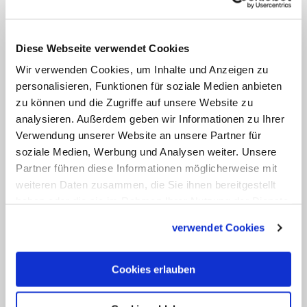
Der dritte Themenschwerpunkt des
Diese Webseite verwendet Cookies
Bischofs ist eine Auseinandersetzung mit
Wir verwenden Cookies, um Inhalte und Anzeigen zu
der "Gender-Ideologie". Mit Bezug auf die
personalisieren, Funktionen für soziale Medien anbieten
Päpste Franziskus und Benedikt XVI.
zu können und die Zugriffe auf unsere Website zu
mahnt Huonder in seinem Brief an, sich
analysieren. Außerdem geben wir Informationen zu Ihrer
gegen "eine zum Teil auch von
Verwendung unserer Website an unsere Partner für
soziale Medien, Werbung und Analysen weiter. Unsere
Kirchenvertretern betriebene
Partner führen diese Informationen möglicherweise mit
Verharmlosung dieser mit dem
weiteren Daten zusammen, die Sie ihnen bereitgestellt
christlichen Menschenbild im
haben oder die sie im Rahmen Ihrer Nutzung der Dienste
Widerspruch stehenden Ideologie" zu
gesammelt haben.
verwendet Cookies
stellen. Ziel der Beschäftigung mit dem
Thema sei es, "in unserem Bistum dieser
Cookies erlauben
verderblichen Ideologie etwas
entgegenzusetzen" und zu verhindern,