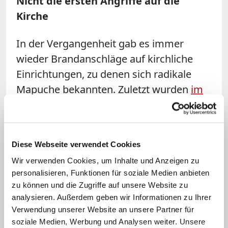
Nicht die ersten Angriffe auf die
Kirche
In der Vergangenheit gab es immer
wieder Brandanschläge auf kirchliche
Einrichtungen, zu denen sich radikale
Mapuche bekannten. Zuletzt wurden
im
September in La Araucania zwei
katholische sowie eine evangelische
Kirche zum Ziel der Brandstifter.
Nach
Diese Webseite verwendet Cookies
Angaben der Ermittlungsbehörden
Wir verwenden Cookies, um Inhalte und Anzeigen zu
wurden in der Nähe der Tatorte jeweils
personalisieren, Funktionen für soziale Medien anbieten
Bekennerschreiben von radikalen
zu können und die Zugriffe auf unsere Website zu
Mapuche gefunden. Die Gruppe
analysieren. Außerdem geben wir Informationen zu Ihrer
"Weichan Auka Mapu" begründete sie
Verwendung unserer Website an unsere Partner für
soziale Medien, Werbung und Analysen weiter. Unsere
damit, dass Kirchenvertreter