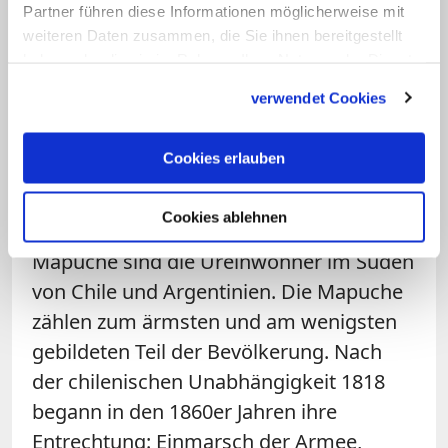
Partner führen diese Informationen möglicherweise mit
mitverantwortlich für Repressionen
weiteren Daten zusammen, die Sie ihnen bereitgestellt
gegen die Mapuche seien.
haben oder die sie im Rahmen Ihrer Nutzung der Dienste
gesammelt haben.
verwendet Cookies
Staatspräsidentin Bachelet hat sich vor
wenigen Wochen für das historische
Cookies erlauben
Unrecht entschuldigt, das den Mapuche
in der jüngsten Geschichte widerfahren
Cookies ablehnen
sei, und zu einem Dialog eingeladen. Die
Mapuche sind die Ureinwohner im Süden
von Chile und Argentinien. Die Mapuche
zählen zum ärmsten und am wenigsten
gebildeten Teil der Bevölkerung. Nach
der chilenischen Unabhängigkeit 1818
begann in den 1860er Jahren ihre
Entrechtung: Einmarsch der Armee,