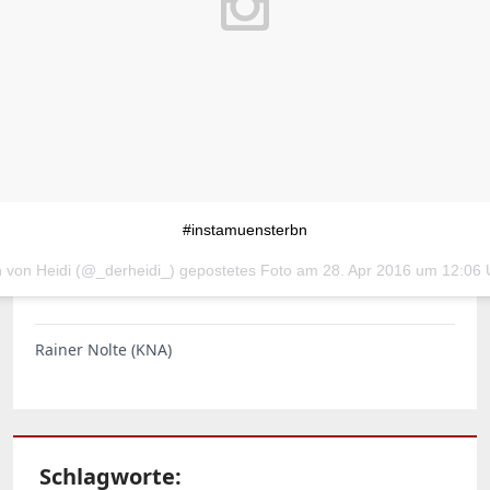
#instamuensterbn
n von Heidi (@_derheidi_) gepostetes Foto am
28. Apr 2016 um 12:06 
Rainer Nolte (KNA)
Schlagworte: