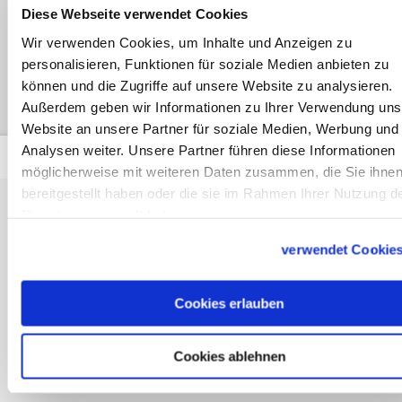
Diese Webseite verwendet Cookies
spärlich aus - weil die meisten ihr Telefon
in der Hand halten. Auch Teilnehmerin
Wir verwenden Cookies, um Inhalte und Anzeigen zu
personalisieren, Funktionen für soziale Medien anbieten zu
@bonntouren filmt und lädt den Clip
können und die Zugriffe auf unsere Website zu analysieren.
hoch, für jeden weltweit einsehbar.
Außerdem geben wir Informationen zu Ihrer Verwendung uns
Website an unsere Partner für soziale Medien, Werbung und
Analysen weiter. Unsere Partner führen diese Informationen
möglicherweise mit weiteren Daten zusammen, die Sie ihne
bereitgestellt haben oder die sie im Rahmen Ihrer Nutzung d
Dienste gesammelt haben.
verwendet Cookie
Cookies erlauben
Cookies ablehnen