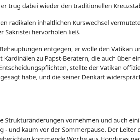
r trug dabei wieder den traditionellen Kreuzstab
nen radikalen inhaltlichen Kurswechsel vermutet
r Sakristei hervorholen ließ.
ehauptungen entgegen, er wolle den Vatikan und
ht Kardinälen zu Papst-Beratern, die auch über 
ntscheidungspflichten, stellte der Vatikan offizie
 gesagt habe, und die seiner Denkart widersprä
rie Strukturänderungen vornehmen und auch eini
ng - und kaum vor der Sommerpause. Der Leiter 
sseberichten kommende Woche aus Honduras nac